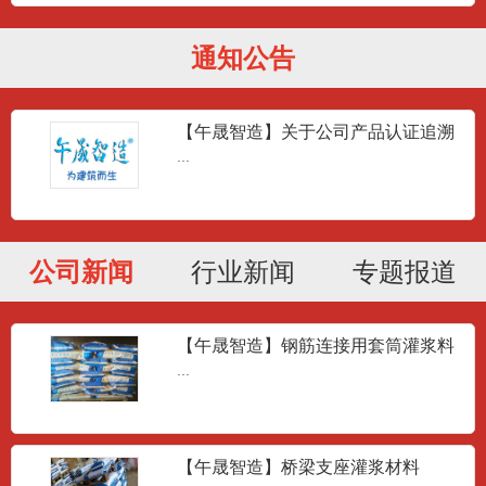
通知公告
套筒灌浆料
...
【午晟智造】关于公司产品认证追溯
问题答疑
...
套筒灌浆料
...
公司新闻
行业新闻
专题报道
【午晟智造】钢筋连接用套筒灌浆料
套筒灌浆料
JG/T408-2013
...
...
【午晟智造】桥梁支座灌浆材料