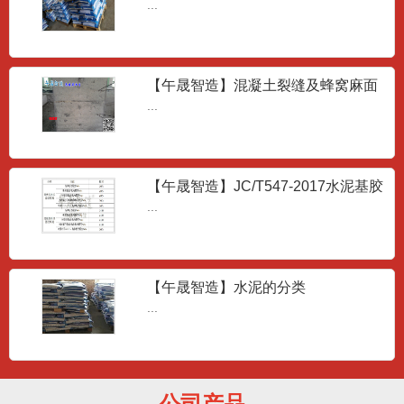
JT/T1130-2017
...
套筒灌浆料
...
【午晟智造】混凝土裂缝及蜂窝麻面
成因
...
瓷砖胶-聚合物粘接剂
...
【午晟智造】JC/T547-2017水泥基胶
粘剂的技术要求
...
瓷砖胶-聚合物粘接剂
...
【午晟智造】水泥的分类
...
瓷砖胶-聚合物粘接剂
...
公司产品