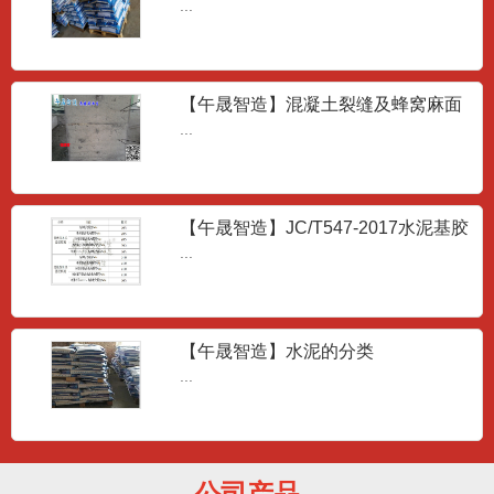
JT/T1130-2017
...
【午晟智造】混凝土裂缝及蜂窝麻面
高强聚合物砂浆
成因
...
...
【午晟智造】JC/T547-2017水泥基胶
粘剂的技术要求
抢修砂浆
...
...
【午晟智造】水泥的分类
...
套筒灌浆料
...
公司产品