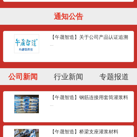
通知公告
【午晟智造】关于公司产品认证追溯
问题答疑
...
公司新闻
行业新闻
专题报道
【午晟智造】钢筋连接用套筒灌浆料
JG/T408-2013
...
【午晟智造】桥梁支座灌浆材料