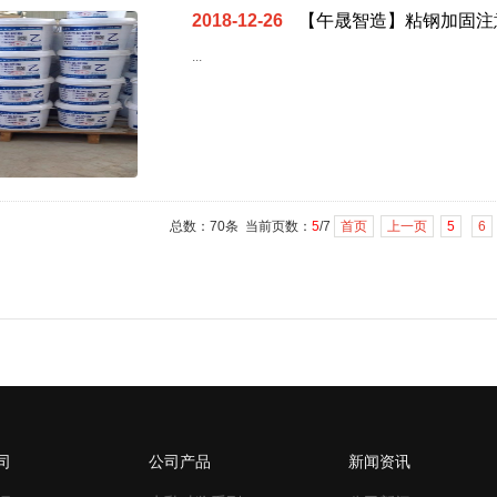
2018-12-26
【午晟智造】粘钢加固注
...
总数：70条 当前页数：
5
/7
首页
上一页
5
6
司
公司产品
新闻资讯