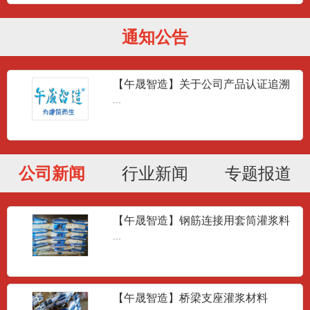
通知公告
【午晟智造】关于公司产品认证追溯
问题答疑
...
公司新闻
行业新闻
专题报道
【午晟智造】钢筋连接用套筒灌浆料
JG/T408-2013
...
【午晟智造】桥梁支座灌浆材料