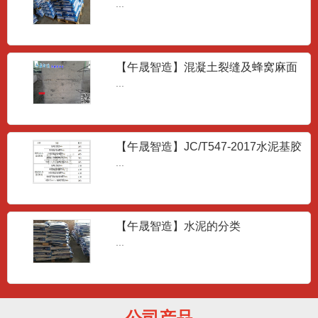
JT/T1130-2017
...
【午晟智造】混凝土裂缝及蜂窝麻面
成因
...
高强聚合物砂浆
...
【午晟智造】JC/T547-2017水泥基胶
粘剂的技术要求
...
抢修砂浆
【午晟智造】水泥的分类
...
...
公司产品
套筒灌浆料