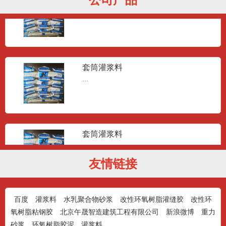
...
套筒灌浆料
...
套筒灌浆料
...
友情链接
套筒灌浆料
百度
灌浆料
水乳聚合物砂浆
改性环氧树脂灌缝胶
改性环
...
氧树脂粘钢胶
北京午晟智造建筑工程有限公司
新浪微博
重力
砂浆
环氧树脂胶泥
灌浆料